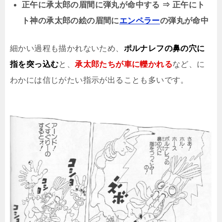
正午に承太郎の眉間に弾丸が命中する ⇒ 正午にト
ト神の承太郎の絵の眉間に
エンペラー
の弾丸が命中
細かい過程も描かれないため、
ポルナレフの鼻の穴に
指を突っ込む
と、
承太郎たちが車に轢かれる
など、に
わかには信じがたい指示が出ることも多いです。